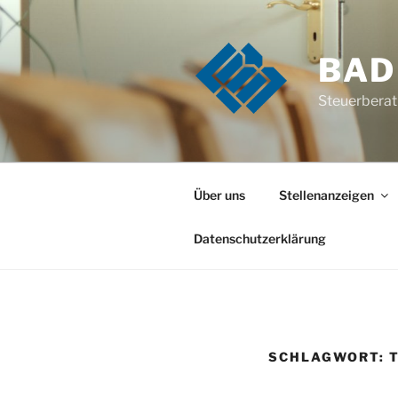
Zum
Inhalt
springen
BAD
Steuerberat
Über uns
Stellenanzeigen
Datenschutzerklärung
SCHLAGWORT:
T