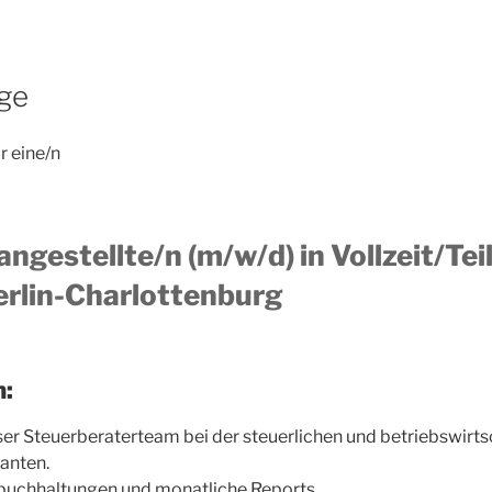
ige
r eine/n
ngestellte/n (m/w/d) in Vollzeit/Tei
erlin-Charlottenburg
n:
ser Steuerberaterteam bei der steuerlichen und betriebswirts
anten.
zbuchhaltungen und monatliche Reports.