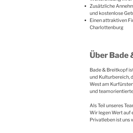
Zusätzliche Annehml
und kostenlose Getr
Einen attraktiven 
Charlottenburg
Über Bade &
Bade & Breitkopf is
und Kulturbereich,
West am Kurfürsten
und teamorientierte
Als Teil unseres Tea
Wir legen Wert auf 
Privatleben ist uns 