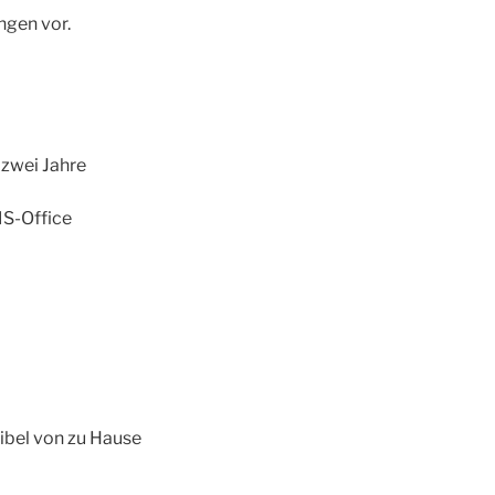
ngen vor.
zwei Jahre
MS-Office
xibel von zu Hause